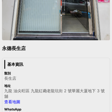
永德長生店
基本資訊
類別
長生店
地址
九龍 油尖旺區 九龍紅磡老龍坑街 2 號華麗大厦地下 3 號
舖
查看地圖
WhatsApp