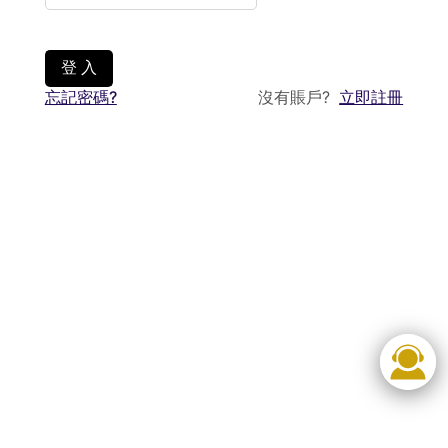
登 入
忘記密碼?
沒有賬戶?
立即註冊