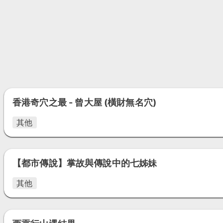
香港奇穴之最 - 曾大屋 (橫財無名穴)
其他
【都市傳說】掌故與傳說中的七姊妹
其他