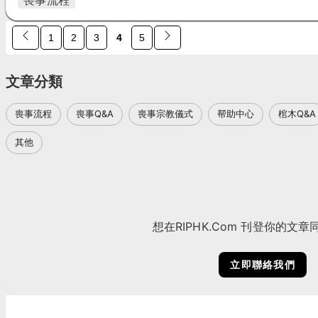
喪事流程
1
2
3
4
5
文章分類
喪事流程
喪事Q&A
喪事宗教儀式
帮助中心
棺木Q&A
其他
想在RIPHK.Com 刊登你的文章
立即聯絡我們