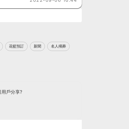
2022-09-06 16:44
花籃預訂
新聞
名人殯葬
同用戶分享?