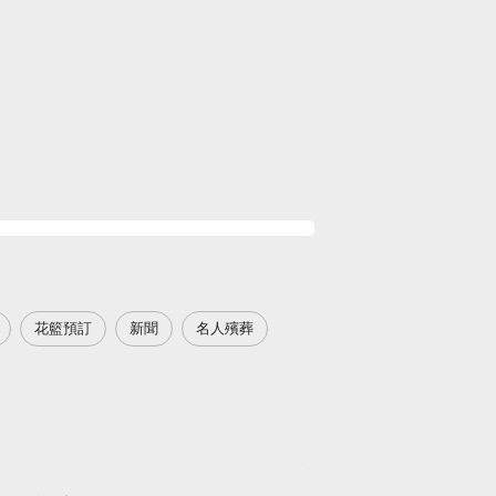
花籃預訂
新聞
名人殯葬