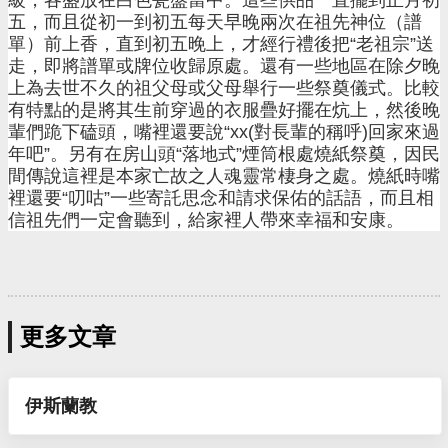
級，各盛放在白色瓷盤當中。這些供品一直擺到正月初
五，而且從初一到初五每天早晚兩次在祖先神位（譜
單）前上香，直到初五晚上，才經行禮後把“老祖宗”送
走，即將譜單或牌位收歸原處。還有一些地區在除夕晚
上為去世不久的祖父母或父母舉行一些祭奠儀式。比較
有特點的是將其生前穿過的衣服疊好擺在炕上，然後晚
輩們跪下磕頭，嘴裡還要說“xx(對長輩的稱呼)回家來過
年吧”。另有在房山頭“落地式”煙筒根處燒紙祭奠，因民
間傳說這裡是本家亡故之人魂靈常棲身之處。燒紙時嘴
裡還要“叨咕”一些寄託思念和請求保佑的話語，而且相
信祖先們一定會聽到，給家裡人帶來幸福和安康。
更多文章
伊斯蘭教