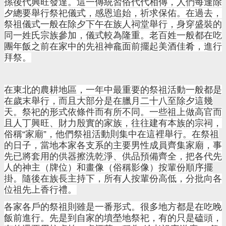
孫後代興旺發達。這一傳統習俗代代相傳，人們每逢除
夕總要舉行祭祀儀式，感恩追始，祈求保佑。在過去，
祭祖儀式一般在除夕下午在族人祠堂舉行，身穿盛裝的
同一姓氏宗族參加，儀式較為隆重。老百姓一般都在吃
團年飯之前在家中的先祖神龕面前擺起美酒佳肴，進行
拜祭。
在東北的農耕地區，一年中最重要的祭祖活動一般都是
在歲末舉行，而且大部分是在臘月二十八至除夕這幾
天。祭祀的形式依條件而有所不同。一些祖上做高官而
且人丁興旺、財力殷實的家族，往往建有本族的宗祠，
俗稱“家廟”，他們祭祖活動則集中在這裡舉行。在祭祖
的日子，當地本家各支系的主要男性成員齊集家廟，事
先已將套用的供器擦洗乾淨、供品預備齊全，把各代先
人的神主（牌位）和畫像（俗稱影像）按輩份順序擺
掛。隨後在族長主持下，所有人按輩份高低，分批向各
位祖先上香行禮。
各家各戶的祭祖則雖是一番形式。很多地方都是在吃晚
飯前進行。先是到自家的墳塋地祭祀，有的只是磕頭，