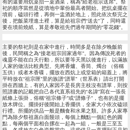
有的還要用炕桌抬一桌酒菜，稱為“給老祖宗送席”。祭
祀的順序當然是從墳地中輩份最高者開始。把炕桌擺在
墳前，磕頭行禮，再倒一盅酒於地上，照此依次祭完之
後，把飯菜埋進土裡，算是給祖宗們“送去”了，同時還
要在墳前燒紙，算是孝敬祖先們過年期間的“零花錢”。
主要的祭祀則是在家中進行，時間多是在除夕晚飯前
後，民間稱之為“接老祖宗回家過年”。因為傳說死者的
魂靈不能在白天行動，所以要等天黑以後進行，以滿族
人家的做法比較典型。先將香爐、香筒、燭台 （俗稱
五供）或者木香碟，擺放在西炕上或堂箱的箱蓋上，將
平時放在“祖宗匣”里的族譜“譜單”（世系表）請出打開
掛在西牆上，有的人家因不是長房主枝沒有譜單，則按
照譜書的記載把自己各代直系祖先的“名諱”寫在一張長
紙條上張掛，俗稱“祖宗條子”或“譜條子”，也有的是擺
放木牌位。擺掛好後開始上香擺供，全家大小依次磕頭
行禮。所擺的供品一般是麵食和水果之類。許多人家專
門為除夕祭祖蒸白面饅頭，每個上麵點一個紅色的圓
點，每兩個平面相合摞在一起為一組，一般是三至五