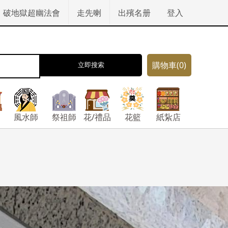
破地獄超幽法會
走先喇
出殯名册
登入
購物車
(0)
立即搜索
風水師
祭祖師
花/禮品
花籃
紙紥店