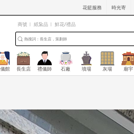
花籃服務
時光寄
商號
紙紥品
鮮花/禮品
殯儀館
長生店
禮儀師
石廠
墳場
灰場
廟宇