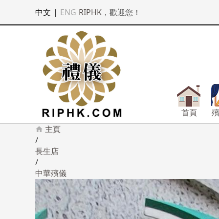
中文
|
ENG
RIPHK
，歡迎您！
首頁
主頁
/
長生店
/
中華殯儀