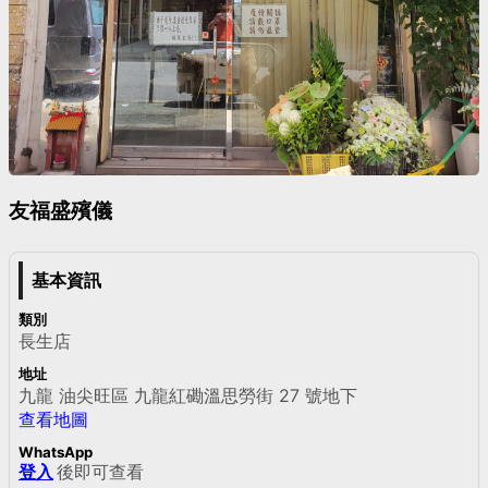
友福盛殯儀
基本資訊
類別
長生店
地址
九龍 油尖旺區 九龍紅磡溫思勞街 27 號地下
查看地圖
WhatsApp
登入
後即可查看