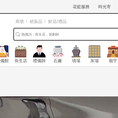
花籃服務
時光寄
商號
紙紥品
鮮花/禮品
殯儀館
長生店
禮儀師
石廠
墳場
灰場
廟宇