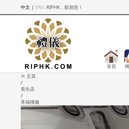
中文
|
ENG
RIPHK
，歡迎您！
首頁
主頁
/
長生店
/
享福殯儀