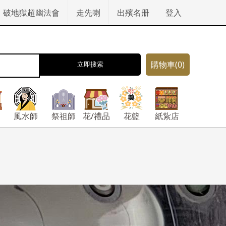
破地獄超幽法會
走先喇
出殯名册
登入
購物車
(0)
立即搜索
風水師
祭祖師
花/禮品
花籃
紙紥店