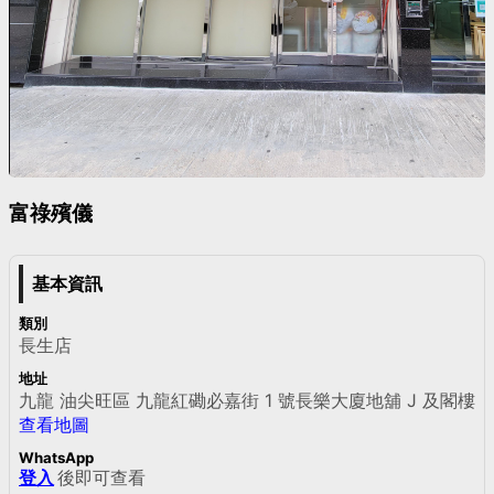
富祿殯儀
基本資訊
類別
長生店
地址
九龍 油尖旺區 九龍紅磡必嘉街 1 號長樂大廈地舖 J 及閣樓
查看地圖
WhatsApp
登入
後即可查看