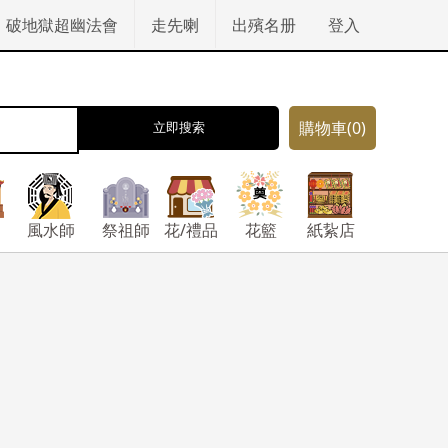
破地獄超幽法會
走先喇
出殯名册
登入
購物車
(0)
立即搜索
風水師
祭祖師
花/禮品
花籃
紙紥店