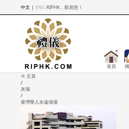
中文
|
ENG
RIPHK
，歡迎您！
首頁
主頁
/
灰場
/
柴灣華人永遠墳場