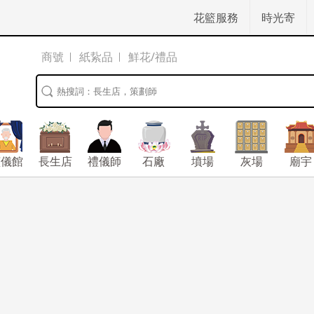
花籃服務
時光寄
商號
紙紥品
鮮花/禮品
殯儀館
長生店
禮儀師
石廠
墳場
灰場
廟宇