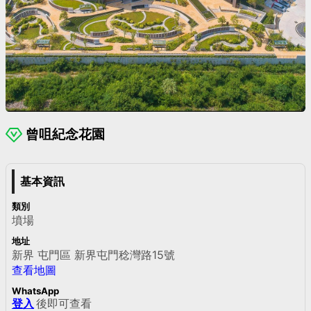
曾咀紀念花園
基本資訊
類別
墳場
地址
新界 屯門區 新界屯門稔灣路15號
查看地圖
WhatsApp
登入
後即可查看