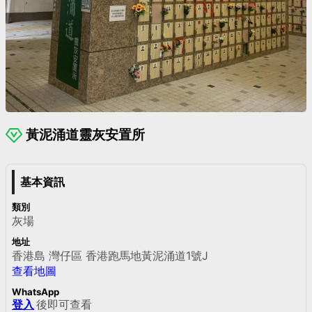
黃泥涌道靈灰安置所
基本資訊
類別
灰場
地址
香港島 灣仔區 香港跑馬地黃泥涌道1號J
查看地圖
WhatsApp
登入
後即可查看