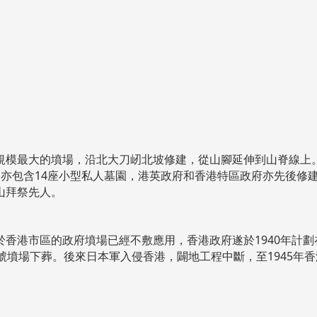
規模最大的墳場，沿北大刀屻北坡修建，從山腳延伸到山脊線上
，亦包含14座小型私人墓園，港英政府和香港特區政府亦先後修
山拜祭先人。
香港市區的政府墳場已經不敷應用，香港政府遂於1940年計劃
號墳場下葬。後來日本軍入侵香港，闢地工程中斷，至1945年香
。