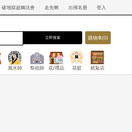
破地獄超幽法會
走先喇
出殯名册
登入
購物車
(0)
立即搜索
風水師
祭祖師
花/禮品
花籃
紙紥店