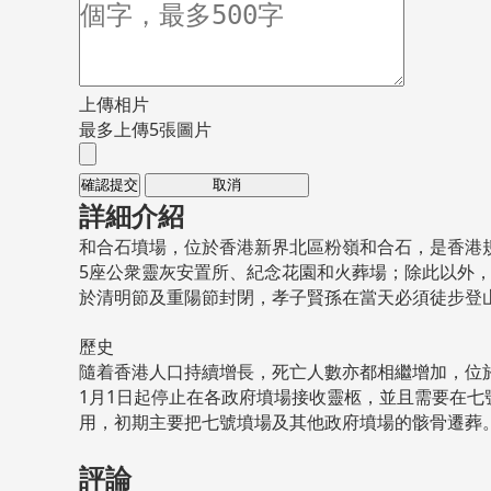
上傳相片
最多上傳5張圖片
確認提交
取消
詳細介紹
和合石墳場，位於香港新界北區粉嶺和合石，是香港
5座公衆靈灰安置所、紀念花園和火葬場；除此以外
於清明節及重陽節封閉，孝子賢孫在當天必須徒步登
歷史
隨着香港人口持續增長，死亡人數亦都相繼增加，位於
1月1日起停止在各政府墳場接收靈柩，並且需要在七
用，初期主要把七號墳場及其他政府墳場的骸骨遷葬
評論