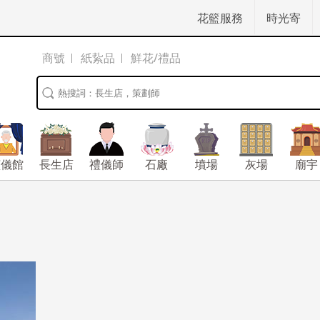
花籃服務
時光寄
商號
紙紥品
鮮花/禮品
殯儀館
長生店
禮儀師
石廠
墳場
灰場
廟宇