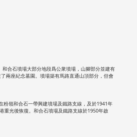
。和合石墳場大部分地段爲公衆墳場，山腳部分並建有
建了兩座紀念墓園。墳場築有馬路直通山頂部分，但會
在粉嶺和合石一帶興建墳場及鐵路支線，及於1941年
港重光後恢復。和合石墳場及鐵路支線於1950年啟