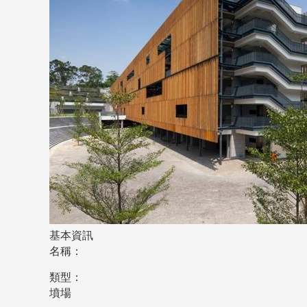
基本資訊
名稱：
類型：
墳場