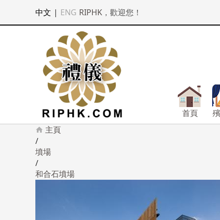
中文
|
ENG
RIPHK
，歡迎您！
首頁
主頁
/
墳場
/
和合石墳場