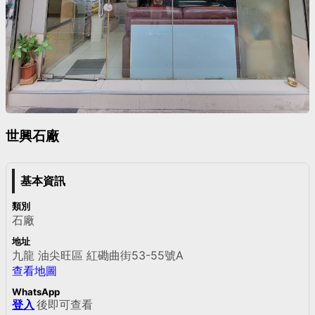
世興石廠
基本資訊
類別
石廠
地址
九龍 油尖旺區 紅磡曲街53-55號A
查看地圖
WhatsApp
登入
後即可查看