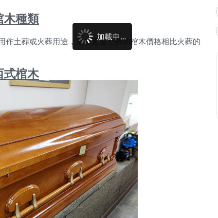
棺木種類
加載中...
用作土葬或火葬用途，當然適合土葬的棺木價格相比火葬的
西式棺木