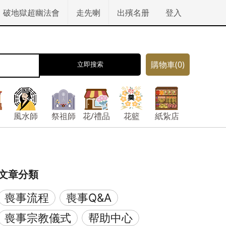
破地獄超幽法會
走先喇
出殯名册
登入
購物車
(0)
立即搜索
風水師
祭祖師
花/禮品
花籃
紙紥店
文章分類
喪事流程
喪事Q&A
喪事宗教儀式
帮助中心