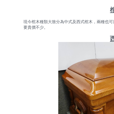
現今棺木種類大致分為中式及西式棺木，兩種也可
要貴價不少。