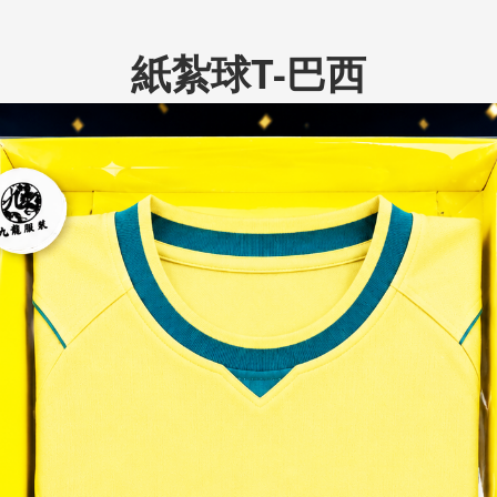
紙紮球T-巴西