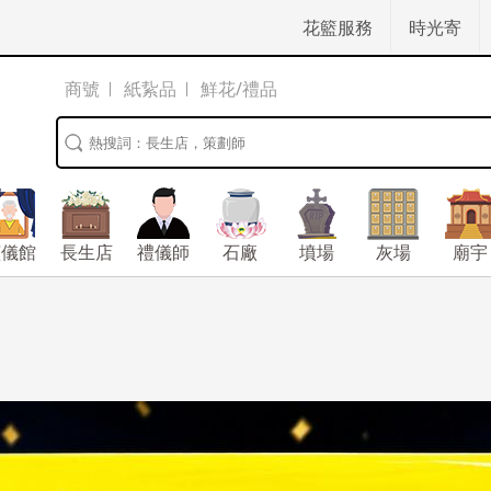
花籃服務
時光寄
商號
紙紥品
鮮花/禮品
殯儀館
長生店
禮儀師
石廠
墳場
灰場
廟宇