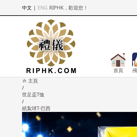
中文
|
ENG
RIPHK
，歡迎您！
首頁
主頁
/
世足盃T恤
/
紙紮球T-巴西