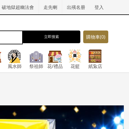
破地獄超幽法會
走先喇
出殯名册
登入
購物車
(0)
立即搜索
風水師
祭祖師
花/禮品
花籃
紙紥店