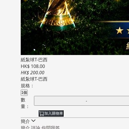
紙紮球T-巴西
HK$ 108.00
HK$ 200.00
紙紮球T-巴西
規格：
1個
數
量：
加入購物車
簡介
簡介
評論
你問我答