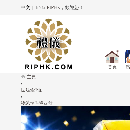
中文
|
ENG
RIPHK
，歡迎您！
首頁
主頁
/
世足盃T恤
/
紙紮球T-墨西哥