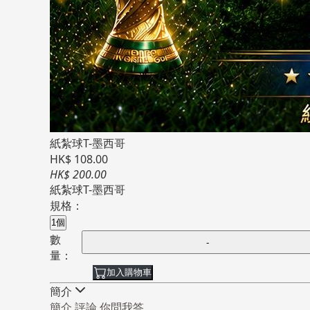
紙紮球T-墨西哥
HK$ 108.00
HK$ 200.00
紙紮球T-墨西哥
規格：
1個
數
量：
加入購物車
簡介
簡介
評論
你問我答