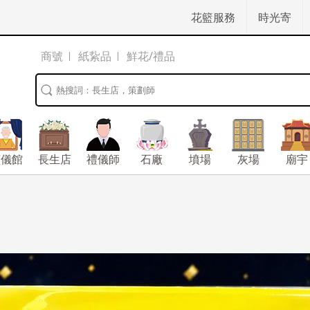
花籃服務
時光寄
商號
紙紥品
鮮花/禮品
殯儀館
長生店
禮儀師
石廠
墳場
灰場
廟宇