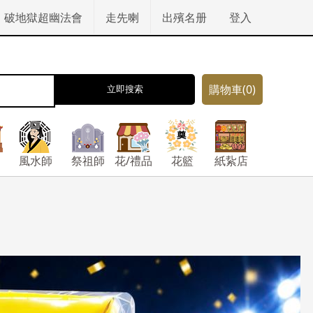
破地獄超幽法會
走先喇
出殯名册
登入
購物車
(0)
立即搜索
風水師
祭祖師
花/禮品
花籃
紙紥店