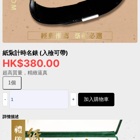
紙紥計時名錶 (入殮可帶)
HK$380.00
超高質量，精緻逼真
1個
加入購物車
詳情描述