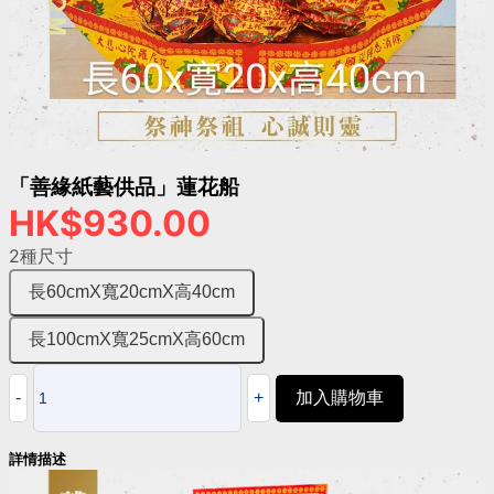
「善緣紙藝供品」蓮花船
HK$930.00
2種尺寸
長60cmX寬20cmX高40cm
長100cmX寬25cmX高60cm
加入購物車
詳情描述