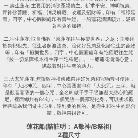
一.壽生蓮花 主要用於消除冤親債主、祈求平安、神明祝壽、
拜神佛菩薩、祈福、消災解厄、改運及招財等，印有「福祿延
壽」四字，中心圓圈處印有壽生經。一船蓮花满满願力，滿載
著菩薩的加持。
二.往生蓮花 取自佛教『乘蓮花往生極樂世界』之意；主要用
於祭祀祖先、往生者超渡法會、渡化好兄弟及化給往生的寵物
等，印有「極樂世界」四字，中心圓圈處印有陀羅尼往生咒
『拔一切業障根本得生淨土陀羅尼』。 一船蓮花满满心意，
满载着对往生者的助力。
三.大悲咒蓮花 無論敬神禮佛或祭拜好兄弟和寵物皆可使用，
印有「大悲神咒」四字，中心圓圈處印有『大悲咒』三字。就
是觀音菩薩的一個心咒，全名叫做千手千眼無礙大悲心陀羅
尼。裡面總共有84句，一個咒語一個顯現化身，可以祈求觀
音菩薩為我們做主加持，達到要的目的。是壽生和往生的混合
體，敬神祭祖皆可。
蓮花船(請註明： A敬神/B祭祖)
2種尺寸