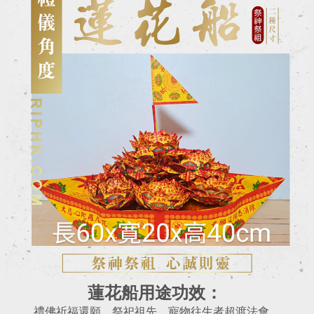
蓮花船用途功效：
禮佛祈福還願，祭祀祖先、寵物往生者超渡法會。