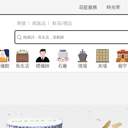
花籃服務
時光寄
商號
紙紥品
鮮花/禮品
殯儀館
長生店
禮儀師
石廠
墳場
灰場
廟宇