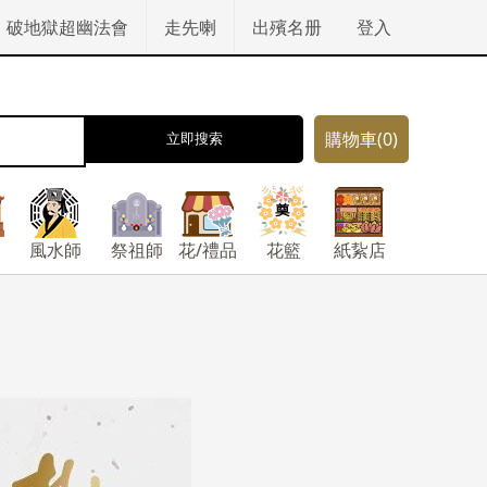
破地獄超幽法會
走先喇
出殯名册
登入
購物車
(0)
立即搜索
風水師
祭祖師
花/禮品
花籃
紙紥店