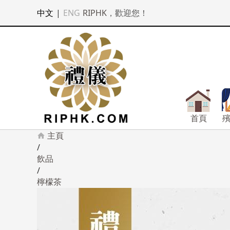
中文
|
ENG
RIPHK
，歡迎您！
首頁
主頁
/
飲品
/
檸檬茶