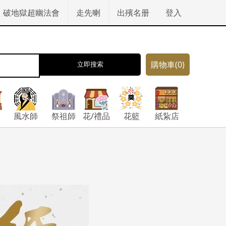
破地獄超幽法會
走先喇
出殯名册
登入
購物車
(0)
立即搜索
風水師
祭祖師
花/禮品
花籃
紙紥店