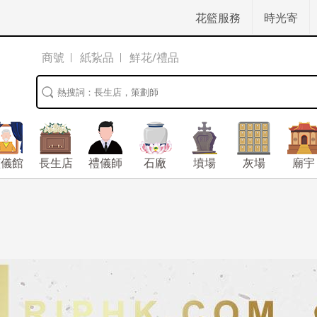
花籃服務
時光寄
商號
紙紥品
鮮花/禮品
殯儀館
長生店
禮儀師
石廠
墳場
灰場
廟宇