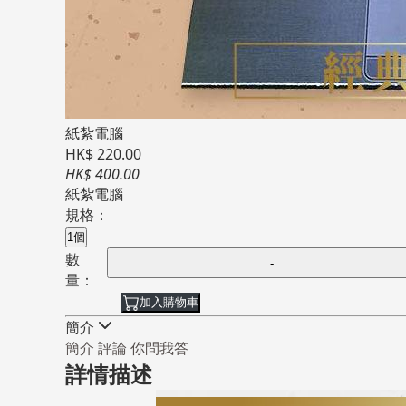
紙紮電腦
HK$ 220.00
HK$ 400.00
紙紮電腦
規格：
1個
數
量：
加入購物車
簡介
簡介
評論
你問我答
詳情描述