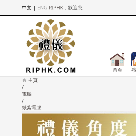
中文
|
ENG
RIPHK
，歡迎您！
首頁
主頁
/
電腦
/
紙紮電腦