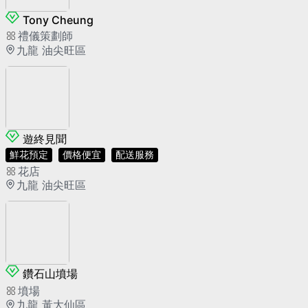
Tony Cheung
禮儀策劃師
九龍 油尖旺區
遊終見聞
鮮花預定
價格便宜
配送服務
花店
九龍 油尖旺區
鑽石山墳場
墳場
九龍 黃大仙區