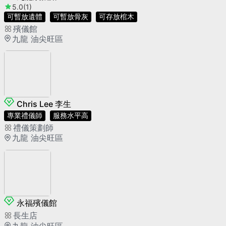
5.0
(1)
可暫放遺體
可暫放骨灰
可存放棺木
殯儀館
九龍 油尖旺區
Chris Lee 李生
專業禮儀師
服務水平高
禮儀策劃師
九龍 油尖旺區
永福殯儀館
長生店
九龍 油尖旺區