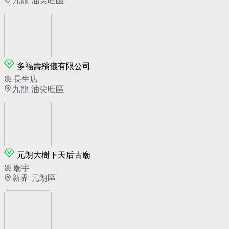
多福壽殯儀有限公司
長生店
九龍 油尖旺區
元朗大樹下天后古廟
廟宇
新界 元朗區