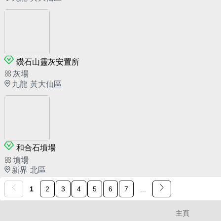
鑽石山靈灰安置所
灰場
九龍 黃大仙區
和合石墳場
墳場
新界 北區
1
2
3
4
5
6
7
...
主頁