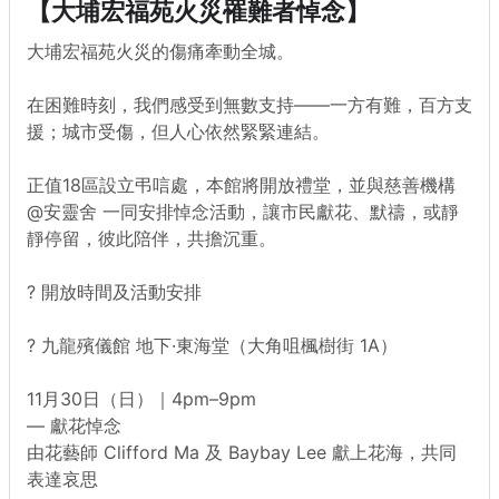
【大埔宏福苑火災罹難者悼念】
大埔宏福苑火災的傷痛牽動全城。
在困難時刻，我們感受到無數支持——一方有難，百方支
援；城市受傷，但人心依然緊緊連結。
正值18區設立弔唁處，本館將開放禮堂，並與慈善機構 
@安靈舍 一同安排悼念活動，讓市民獻花、默禱，或靜
靜停留，彼此陪伴，共擔沉重。
? 開放時間及活動安排
? 九龍殯儀館 地下·東海堂（大角咀楓樹街 1A）
11月30日（日）｜4pm–9pm
— 獻花悼念
由花藝師 Clifford Ma 及 Baybay Lee 獻上花海，共同
表達哀思