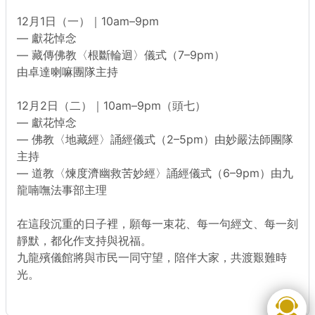
12月1日（一）｜10am–9pm
— 獻花悼念
— 藏傳佛教〈根斷輪迴〉儀式（7–9pm）
由卓達喇嘛團隊主持
12月2日（二）｜10am–9pm（頭七）
— 獻花悼念
— 佛教〈地藏經〉誦經儀式（2–5pm）由妙嚴法師團隊
主持
— 道教〈煉度濟幽救苦妙經〉誦經儀式（6–9pm）由九
龍喃嘸法事部主理
在這段沉重的日子裡，願每一束花、每一句經文、每一刻
靜默，都化作支持與祝福。
九龍殯儀館將與市民一同守望，陪伴大家，共渡艱難時