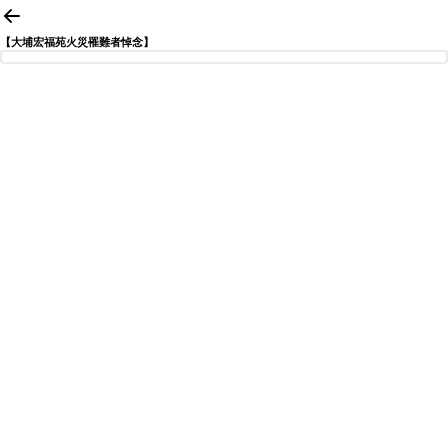
【大埔宏福苑火災罹難者悼念】