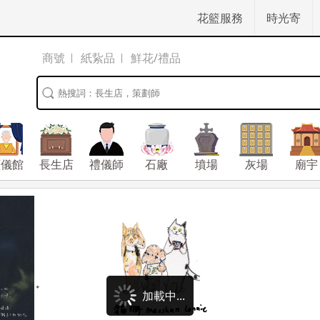
花籃服務
時光寄
商號
紙紥品
鮮花/禮品
殯儀館
長生店
禮儀師
石廠
墳場
灰場
廟宇
加載中...