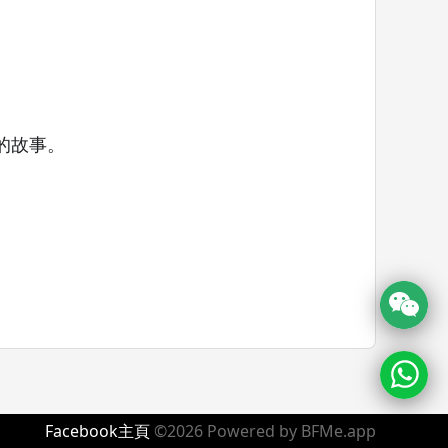
的故事。
Facebook主頁
©2026 Powered by
BFMe.app