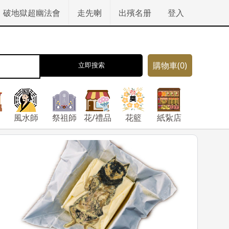
破地獄超幽法會
走先喇
出殯名册
登入
購物車
(0)
立即搜索
風水師
祭祖師
花/禮品
花籃
紙紥店