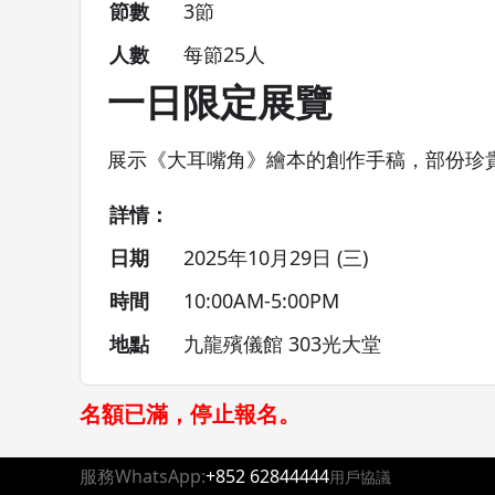
節數
3節
人數
每節25人
一日限定展覽
展示《大耳嘴角》繪本的創作手稿，部份珍
詳情：
日期
2025年10月29日 (三)
時間
10:00AM-5:00PM
地點
九龍殯儀館 303光大堂
名額已滿，停止報名。
服務WhatsApp:
+852 62844444
用戶協議