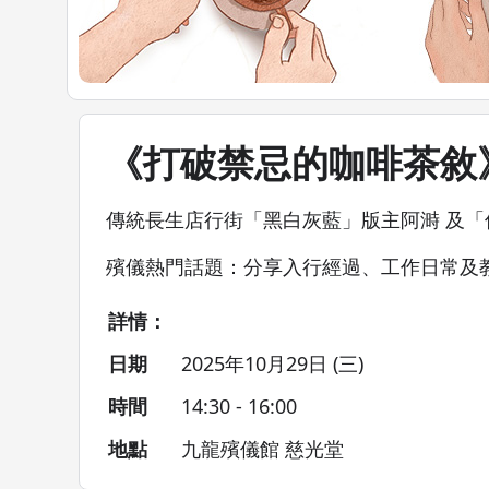
《打破禁忌的咖啡茶敘
傳統長生店行街「黑白灰藍」版主阿溡 及「低調
殯儀熱門話題：分享入行經過、工作日常及教大家
詳情：
日期
2025年10月29日 (三)
時間
14:30 - 16:00
地點
九龍殯儀館 慈光堂