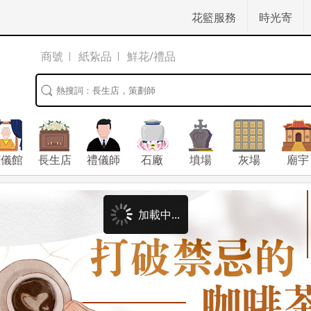
花籃服務
時光寄
商號
紙紥品
鮮花/禮品
殯儀館
長生店
禮儀師
石廠
墳場
灰場
廟宇
加載中...