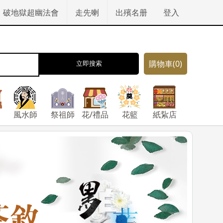
破地獄超幽法會
走先喇
出殯名册
登入
購物車
(0)
立即搜索
風水師
祭祖師
花/禮品
花籃
紙紥店