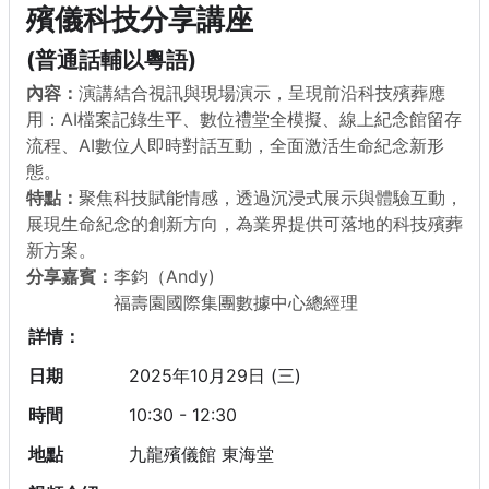
殯儀科技分享講座
(普通話輔以粵語)
內容：
演講結合視訊與現場演示，呈現前沿科技殯葬應
用：AI檔案記錄生平、數位禮堂全模擬、線上紀念館留存
流程、AI數位人即時對話互動，全面激活生命紀念新形
態。
特點：
聚焦科技賦能情感，透過沉浸式展示與體驗互動，
展現生命紀念的創新方向，為業界提供可落地的科技殯葬
新方案。
分享嘉賓：
李鈞（Andy)
福壽園國際集團數據中心總經理
詳情：
日期
2025年10月29日 (三)
時間
10:30 - 12:30
地點
九龍殯儀館 東海堂