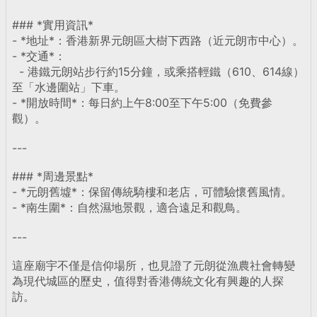
### *實用資訊*
- *地址*：香港新界元朗區大樹下西路（近元朗市中心）。
- *交通*：
- 港鐵元朗站步行約15分鐘，或乘搭輕鐵（610、614線）
至「水邊圍站」下車。
- *開放時間*：每日約上午8:00至下午5:00（免費參
觀）。
---
### *周邊景點*
- *元朗舊墟*：保留傳統騎樓和老店，可體驗懷舊風情。
- *南生圍*：自然濕地景觀，適合遠足和觀鳥。
---
這座廟宇不僅是信仰場所，也見證了元朗從漁農社會轉變
為現代城區的歷史，值得對香港傳統文化有興趣的人探
訪。