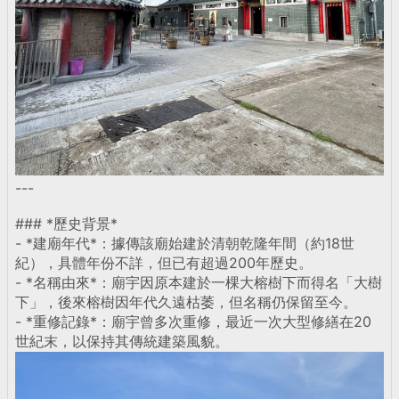
---
### *歷史背景*
- *建廟年代*：據傳該廟始建於清朝乾隆年間（約18世
紀），具體年份不詳，但已有超過200年歷史。
- *名稱由來*：廟宇因原本建於一棵大榕樹下而得名「大樹
下」，後來榕樹因年代久遠枯萎，但名稱仍保留至今。
- *重修記錄*：廟宇曾多次重修，最近一次大型修繕在20
世紀末，以保持其傳統建築風貌。