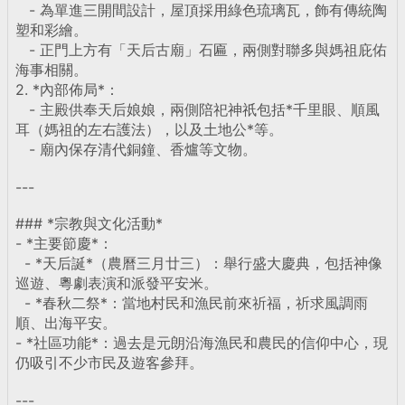
- 為單進三開間設計，屋頂採用綠色琉璃瓦，飾有傳統陶
塑和彩繪。
- 正門上方有「天后古廟」石匾，兩側對聯多與媽祖庇佑
海事相關。
2. *內部佈局*：
- 主殿供奉天后娘娘，兩側陪祀神祇包括*千里眼、順風
耳（媽祖的左右護法），以及土地公*等。
- 廟內保存清代銅鐘、香爐等文物。
---
### *宗教與文化活動*
- *主要節慶*：
- *天后誕*（農曆三月廿三）：舉行盛大慶典，包括神像
巡遊、粵劇表演和派發平安米。
- *春秋二祭*：當地村民和漁民前來祈福，祈求風調雨
順、出海平安。
- *社區功能*：過去是元朗沿海漁民和農民的信仰中心，現
仍吸引不少市民及遊客參拜。
---