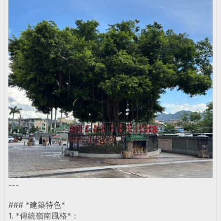
---
### *建築特色*
1. *傳統嶺南風格*：