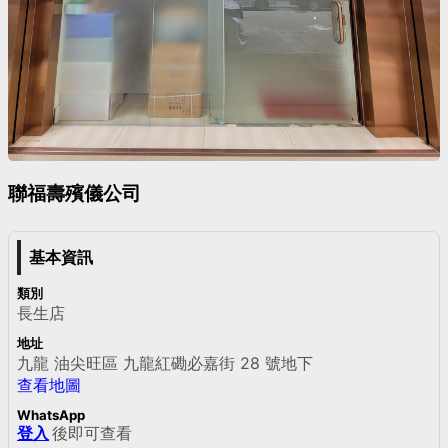
聯福壽殯儀公司
基本資訊
類別
長生店
地址
九龍 油尖旺區 九龍紅磡必嘉街 28 號地下
查看地圖
WhatsApp
登入
後即可查看