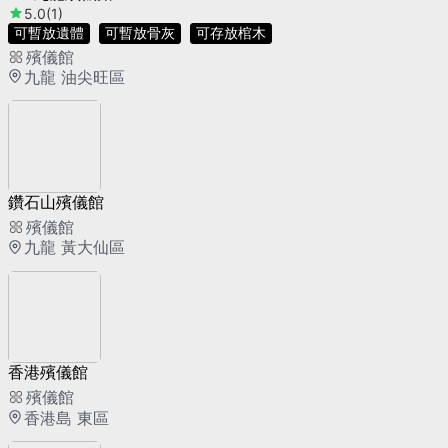
5.0
(1)
可暫放遺體
可暫放骨灰
可存放棺木
殯儀館
九龍 油尖旺區
鑽石山殯儀館
殯儀館
九龍 黃大仙區
香港殯儀館
殯儀館
香港島 東區