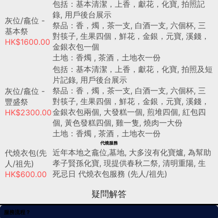
包括：基本清潔，上香，獻花，化寶, 拍照記
錄, 用戶後台展示
灰位/龕位 -
祭品：香，燭，茶一支, 白酒一支, 六個杯, 三
基本祭
對筷子, 生果四個，鮮花，金銀，元寶, 溪錢，
HK$1600.00
金銀衣包一個
土地：香燭 , 茶酒，土地衣一份
包括：基本清潔，上香，獻花，化寶, 拍照及短
片記錄, 用戶後台展示
祭品：香，燭，茶一支, 白酒一支, 六個杯, 三
灰位/龕位 -
對筷子, 生果四個，鮮花，金銀，元寶, 溪錢，
豐盛祭
金銀衣包兩個, 大發糕一個, 煎堆四個, 紅包四
HK$2300.00
個, 黃色發糕四個, 雞一隻, 燒肉一大份
土地：香燭 , 茶酒，土地衣一份
代燒服務
近年本地之龕位,墓地, 大多沒有化寶爐, 為幫助
代燒衣包(先
孝子賢孫化寶, 現提供春秋二祭, 清明重陽, 生
人/祖先)
死忌日 代燒衣包服務 (先人/祖先)
HK$600.00
疑問解答
服務流程？