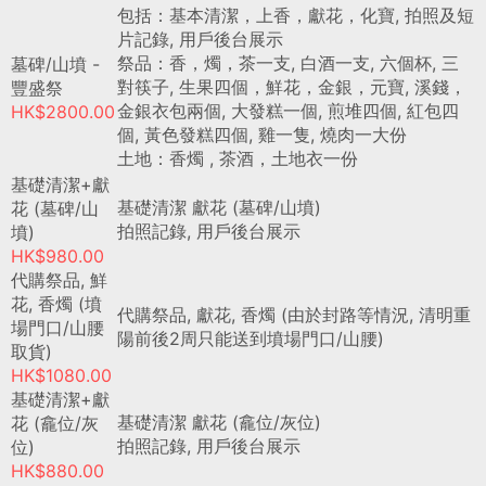
包括：基本清潔，上香，獻花，化寶, 拍照及短
片記錄, 用戶後台展示
祭品：香，燭，茶一支, 白酒一支, 六個杯, 三
墓碑/山墳 -
對筷子, 生果四個，鮮花，金銀，元寶, 溪錢，
豐盛祭
金銀衣包兩個, 大發糕一個, 煎堆四個, 紅包四
HK$2800.00
個, 黃色發糕四個, 雞一隻, 燒肉一大份
土地：香燭 , 茶酒，土地衣一份
基礎清潔+獻
基礎清潔 獻花 (墓碑/山墳)
花 (墓碑/山
拍照記錄, 用戶後台展示
墳)
HK$980.00
代購祭品, 鮮
花, 香燭 (墳
代購祭品, 獻花, 香燭 (由於封路等情況, 清明重
場門口/山腰
陽前後2周只能送到墳場門口/山腰)
取貨)
HK$1080.00
基礎清潔+獻
基礎清潔 獻花 (龕位/灰位)
花 (龕位/灰
拍照記錄, 用戶後台展示
位)
HK$880.00