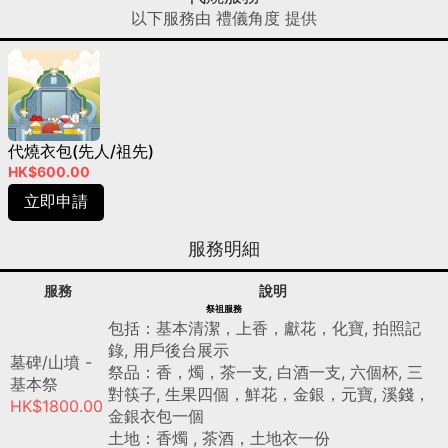
以下服務由 禮儀角度 提供
代燒衣包(先人/祖先)
HK$600.00
立即申請
服務明細
服務
說明
祭祖服務
包括：基本清潔，上香，獻花，化寶, 拍照記
錄, 用戶後台展示
墓碑/山墳 -
祭品：香，燭，茶一支, 白酒一支, 六個杯, 三
基本祭
對筷子, 生果四個，鮮花，金銀，元寶, 溪錢，
HK$1800.00
金銀衣包一個
土地：香燭 , 茶酒，土地衣一份