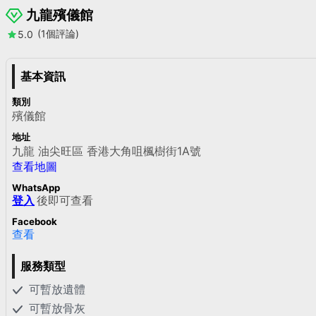
九龍殯儀館
(1個評論)
5.0
基本資訊
類別
殯儀館
地址
九龍 油尖旺區 香港大角咀楓樹街1A號
查看地圖
WhatsApp
登入
後即可查看
Facebook
查看
服務類型
可暫放遺體
可暫放骨灰