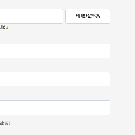
獲取驗證碼
客服
」
政策》