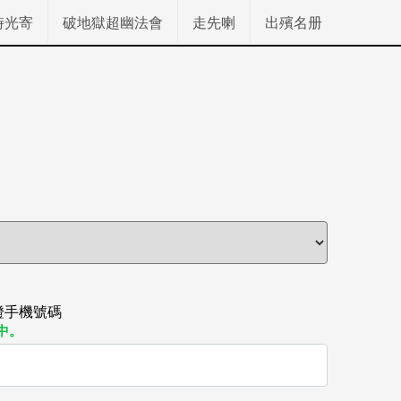
時光寄
破地獄超幽法會
走先喇
出殯名册
驗證手機號碼
中。