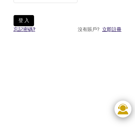
登 入
忘記密碼?
沒有賬戶?
立即註冊