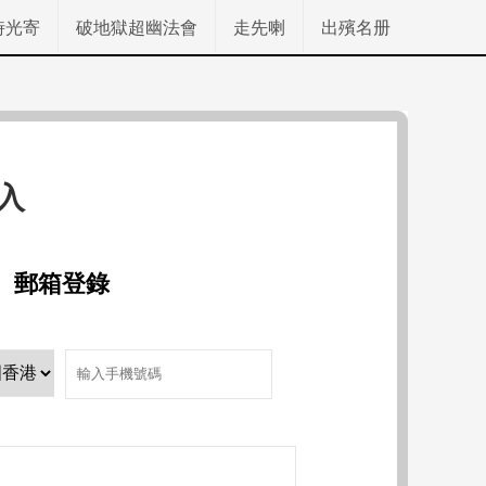
時光寄
破地獄超幽法會
走先喇
出殯名册
入
郵箱登錄