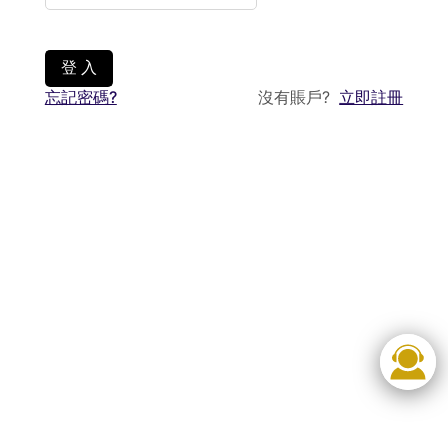
登 入
忘記密碼?
沒有賬戶?
立即註冊