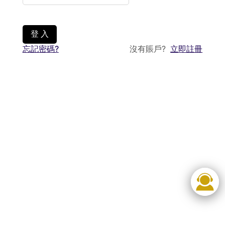
登 入
忘記密碼?
沒有賬戶?
立即註冊