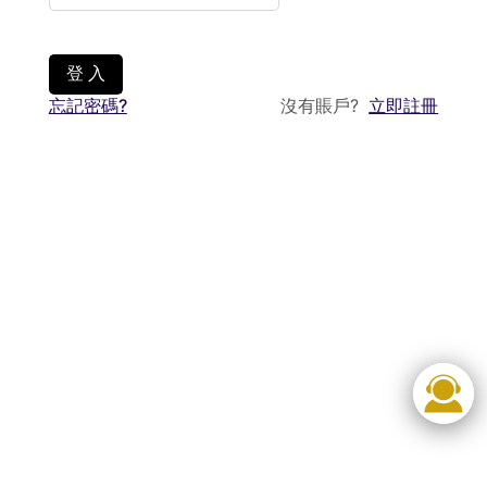
登 入
忘記密碼?
沒有賬戶?
立即註冊