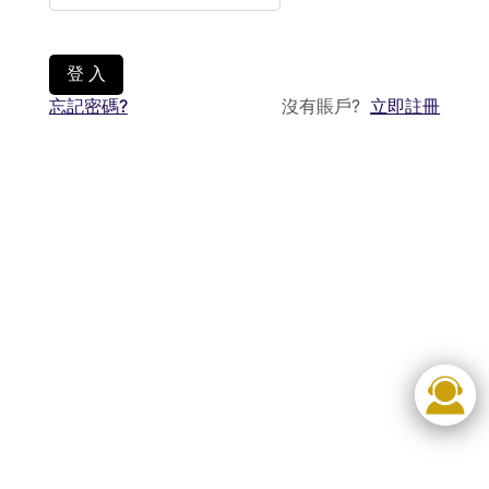
登 入
忘記密碼?
沒有賬戶?
立即註冊